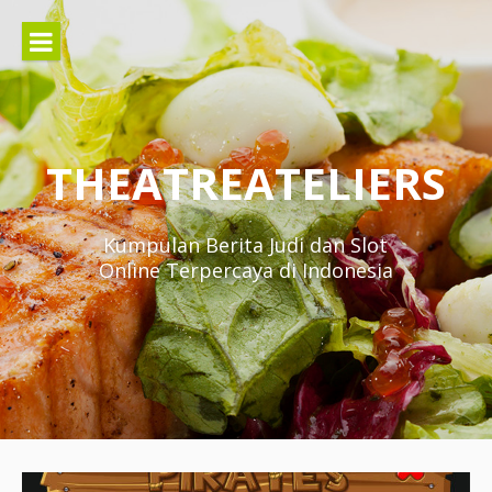
Lompat
ke
konten
THEATREATELIERS
Kumpulan Berita Judi dan Slot
Online Terpercaya di Indonesia