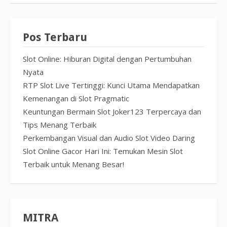
Pos Terbaru
Slot Online: Hiburan Digital dengan Pertumbuhan
Nyata
RTP Slot Live Tertinggi: Kunci Utama Mendapatkan
Kemenangan di Slot Pragmatic
Keuntungan Bermain Slot Joker123 Terpercaya dan
Tips Menang Terbaik
Perkembangan Visual dan Audio Slot Video Daring
Slot Online Gacor Hari Ini: Temukan Mesin Slot
Terbaik untuk Menang Besar!
MITRA