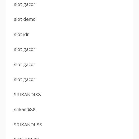
slot gacor
slot demo
slot idn
slot gacor
slot gacor
slot gacor
SRIKANDI88
srikandi88
SRIKANDI 88